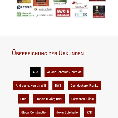
Überreichung der Urkunden
Alle
Allianz Schmidt&Schmidt
Andreas u. Kerstin Will
BWS
Dachdeckerei Franke
Erko
Francis u. Jörg Briel
Gartenbau_Gössl
Global Construction
Joker Spielhalle
KMT