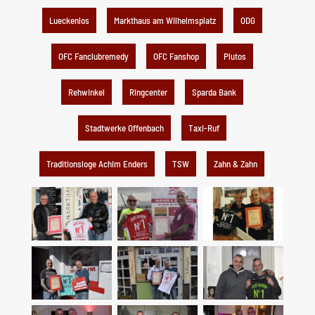
Lueckenlos
Markthaus am Wilhelmsplatz
ODG
OFC Fanclubremedy
OFC Fanshop
Plutos
Rehwinkel
Ringcenter
Sparda Bank
Stadtwerke Offenbach
Taxi-Ruf
Traditionsloge Achim Enders
TSW
Zahn & Zahn